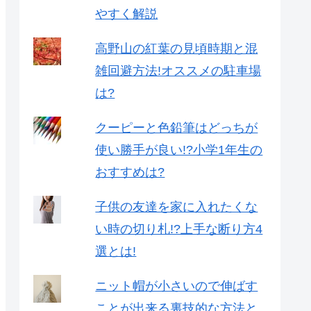
やすく解説
高野山の紅葉の見頃時期と混
雑回避方法!オススメの駐車場
は?
クーピーと色鉛筆はどっちが
使い勝手が良い!?小学1年生の
おすすめは?
子供の友達を家に入れたくな
い時の切り札!?上手な断り方4
選とは!
ニット帽が小さいので伸ばす
ことが出来る裏技的な方法と