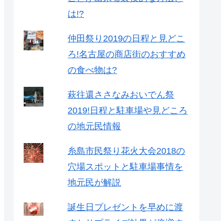
は!?
仲田祭り2019の日程と見どこ
ろ!名古屋の商店街のおすすめ
の食べ物は?
萩往還ささなみおいでん祭
2019!日程と駐車場や見どころ
の地元民情報
糸島市民祭り花火大会2018の
穴場スポットと駐車場事情を
地元民が解説
誕生日プレゼントを早めに渡