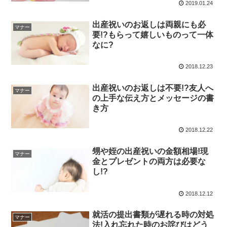
2019.01.24
出産祝いのお返しは両親にも必
マナー
要!?もらって嬉しいものって一体
なに?
2018.12.23
出産祝いのお返しは不要!?友人へ
マナー
の上手な伝え方とメッセージの書
き方
2018.12.22
甥や姪の出産祝いの金額相場!現
マナー
金とプレゼントの両方は必要な
し!?
2018.12.12
就活の提出書類が遅れる時の対処
マナー
法!入れ忘れた時のお詫びはどう