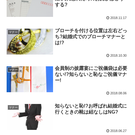
する?
2018.11.17
ブローチを付ける位置は左右どっ
マナー
ち?結婚式でのブローチマナーと
は!?
2018.10.30
会員制の披露宴にご祝儀袋は必要
マナー
ない!?知らないと恥なご祝儀マナ
ー!
2018.08.06
知らないと恥!?お呼ばれ結婚式に
マナー
行くときの靴は紐なしはNG?
2018.06.27