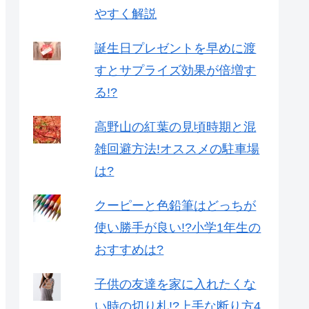
やすく解説
誕生日プレゼントを早めに渡
すとサプライズ効果が倍増す
る!?
高野山の紅葉の見頃時期と混
雑回避方法!オススメの駐車場
は?
クーピーと色鉛筆はどっちが
使い勝手が良い!?小学1年生の
おすすめは?
子供の友達を家に入れたくな
い時の切り札!?上手な断り方4