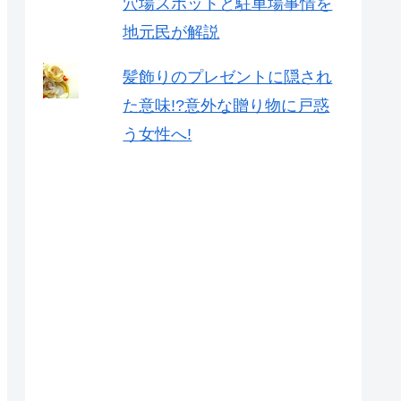
穴場スポットと駐車場事情を
地元民が解説
髪飾りのプレゼントに隠され
た意味!?意外な贈り物に戸惑
う女性へ!