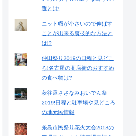
選とは!
ニット帽が小さいので伸ばす
ことが出来る裏技的な方法と
は!?
仲田祭り2019の日程と見どこ
ろ!名古屋の商店街のおすすめ
の食べ物は?
萩往還ささなみおいでん祭
2019!日程と駐車場や見どころ
の地元民情報
糸島市民祭り花火大会2018の