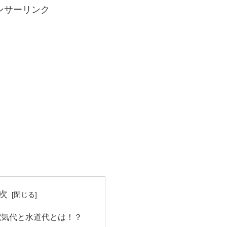
ンサーリンク
次
電気代と水道代とは！？