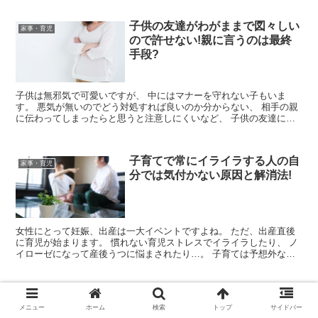
子供の友達がわがままで図々しい
家事・育児
ので許せない!親に言うのは最終
手段?
子供は無邪気で可愛いですが、 中にはマナーを守れない子もいま
す。 悪気が無いのでどう対処すれば良いのか分からない、 相手の親
に伝わってしまったらと思うと注意しにくいなど、 子供の友達に手
を焼いている家庭は多いものです。 ...
子育てで常にイライラする人の自
家事・育児
分では気付かない原因と解消法!
女性にとって妊娠、出産は一大イベントですよね。 ただ、出産直後
に育児が始まります。 慣れない育児ストレスでイライラしたり、 ノ
イローゼになって産後うつに悩まされたり…。 子育ては予想外なこ
との連続で イライラしてしまうこ...
スポンサーリンク
メニュー
ホーム
検索
トップ
サイドバー