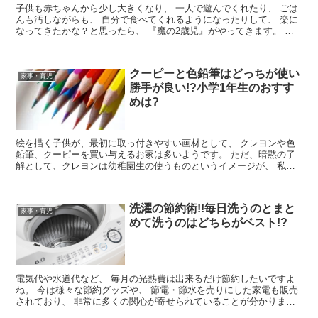
子供も赤ちゃんから少し大きくなり、 一人で遊んでくれたり、 ごは
んも汚しながらも、 自分で食べてくれるようになったりして、 楽に
なってきたかな？と思ったら、 『魔の2歳児』がやってきます。 人
によっては、 「外に...
クーピーと色鉛筆はどっちが使い
家事・育児
勝手が良い!?小学1年生のおすす
めは?
絵を描く子供が、最初に取っ付きやすい画材として、 クレヨンや色
鉛筆、クーピーを買い与えるお家は多いようです。 ただ、暗黙の了
解として、クレヨンは幼稚園生の使うものというイメージが、 私が
子供の頃にはありました。 小学...
洗濯の節約術!!毎日洗うのとまと
家事・育児
めて洗うのはどちらがベスト!?
電気代や水道代など、 毎月の光熱費は出来るだけ節約したいですよ
ね。 今は様々な節約グッズや、 節電・節水を売りにした家電も販売
されており、 非常に多くの関心が寄せられていることが分かりま
す。 電気代と水道代の 両方が関...