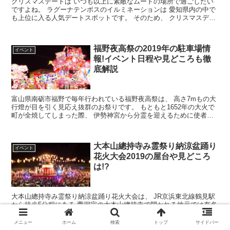
クリスマスデートは いつも以上に素敵なムードの場所で過ごしたい
ですよね。 ラグーナテンボスのイルミネーションは 愛知県内の中で
も上位に入る人気デートスポットです。 そのため、 クリスマスデー
トにはぴったりな場所となって...
福野夜高祭の2019年の駐車場情
イベント
報!イベント日程や見どころも徹
底解説
富山県南砺市福野で毎年行われている福野夜高祭は、 高さ7mもの大
行燈が目を引く見応え抜群のお祭りです。 もともと1652年の大火で
町が全焼してしまった際、 伊勢神宮から分霊を迎えるために使者を
送り、 その使者が町へ戻る途...
大本山總持寺み霊祭り納涼盆踊り
イベント
花火大会2019の屋台や見どころ
は!?
大本山總持寺み霊祭り納涼盆踊り花火大会は、 JR京浜東北線鶴見駅
から徒歩5分程にある 曹洞宗の大本山總持寺で開かれる地元では有名
なお祭りです。 参道の両脇に屋台がずらりと並び、 どれを食べよう
何にしようと悩んでしまいます。 ...
メニュー
ホーム
検索
トップ
サイドバー