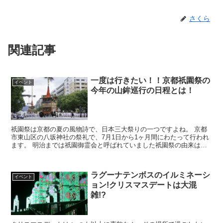
さくら
関連記事
一度は行きたい！！京都祇園祭の
イベント
今年の山鉾巡行の日程とは！
祇園祭は京都の夏の風物詩で、日本三大祭りの一つですよね。 京都
市東山区の八坂神社の祭礼で、7月1日から1ヶ月間にわたって行われ
ます。 明治までは祇園御霊会と呼ばれていました祇園祭の由来は平
安時代にまで遡ります。 平安時代前期の869...
ラグーナテンボスのイルミネーシ
イベント
ョン!クリスマスデートは大混
雑!?