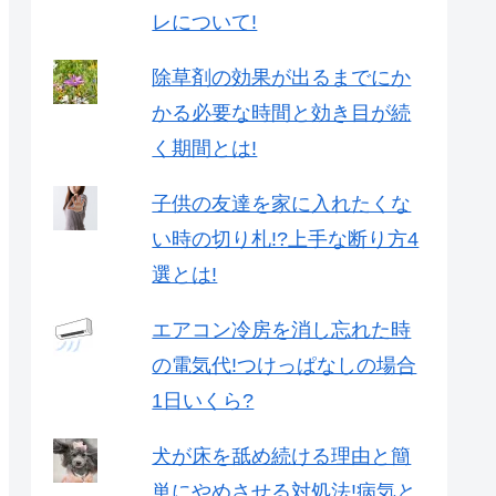
レについて!
除草剤の効果が出るまでにか
かる必要な時間と効き目が続
く期間とは!
子供の友達を家に入れたくな
い時の切り札!?上手な断り方4
選とは!
エアコン冷房を消し忘れた時
の電気代!つけっぱなしの場合
1日いくら?
犬が床を舐め続ける理由と簡
単にやめさせる対処法!病気と