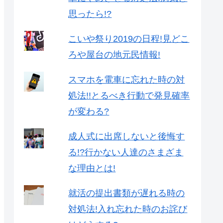
思ったら!?
こいや祭り2019の日程!見どこ
ろや屋台の地元民情報!
スマホを電車に忘れた時の対
処法!!とるべき行動で発見確率
が変わる?
成人式に出席しないと後悔す
る!?行かない人達のさまざま
な理由とは!
就活の提出書類が遅れる時の
対処法!入れ忘れた時のお詫び