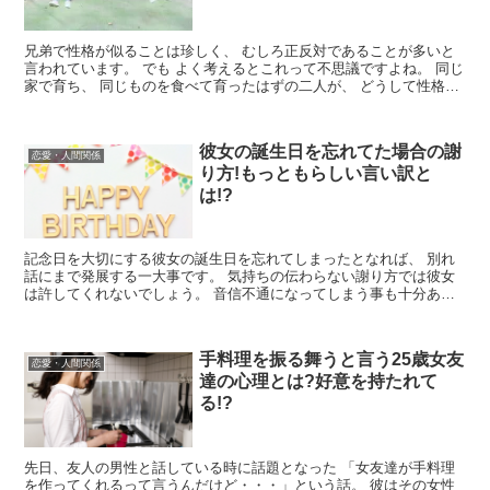
兄弟で性格が似ることは珍しく、 むしろ正反対であることが多いと
言われています。 でも よく考えるとこれって不思議ですよね。 同じ
家で育ち、 同じものを食べて育ったはずの二人が、 どうして性格だ
けは正反対になってしまう...
彼女の誕生日を忘れてた場合の謝
恋愛・人間関係
り方!もっともらしい言い訳と
は!?
記念日を大切にする彼女の誕生日を忘れてしまったとなれば、 別れ
話にまで発展する一大事です。 気持ちの伝わらない謝り方では彼女
は許してくれないでしょう。 音信不通になってしまう事も十分あり
得ます。 連絡が取れなくなって...
手料理を振る舞うと言う25歳女友
恋愛・人間関係
達の心理とは?好意を持たれて
る!?
先日、友人の男性と話している時に話題となった 「女友達が手料理
を作ってくれるって言うんだけど・・・」という話。 彼はその女性