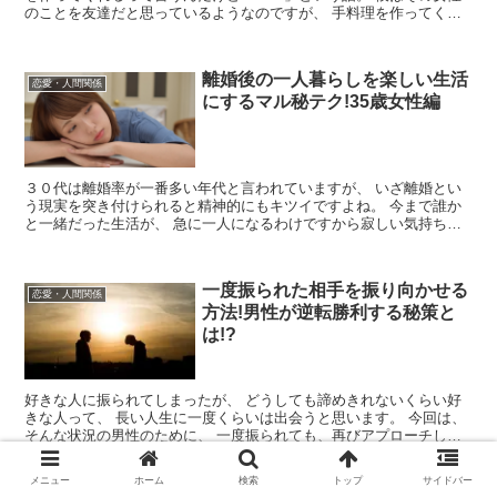
のことを友達だと思っているようなのですが、 手料理を作ってくれ
ると言われて、 「もしかして、...
離婚後の一人暮らしを楽しい生活
恋愛・人間関係
にするマル秘テク!35歳女性編
３０代は離婚率が一番多い年代と言われていますが、 いざ離婚とい
う現実を突き付けられると精神的にもキツイですよね。 今まで誰か
と一緒だった生活が、 急に一人になるわけですから寂しい気持ちで
いっぱいでしょう。 しかし、い...
一度振られた相手を振り向かせる
恋愛・人間関係
方法!男性が逆転勝利する秘策と
は!?
好きな人に振られてしまったが、 どうしても諦めきれないくらい好
きな人って、 長い人生に一度くらいは出会うと思います。 今回は、
そんな状況の男性のために、 一度振られても、再びアプローチして
女性を振り向かせる、 転勝利の...
メニュー
ホーム
検索
トップ
サイドバー