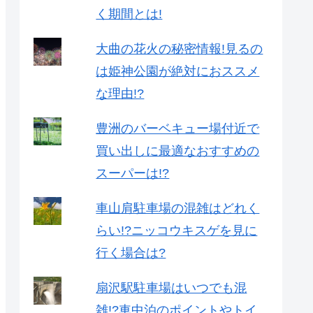
く期間とは!
大曲の花火の秘密情報!見るの
は姫神公園が絶対におススメ
な理由!?
豊洲のバーベキュー場付近で
買い出しに最適なおすすめの
スーパーは!?
車山肩駐車場の混雑はどれく
らい!?ニッコウキスゲを見に
行く場合は?
扇沢駅駐車場はいつでも混
雑!?車中泊のポイントやトイ