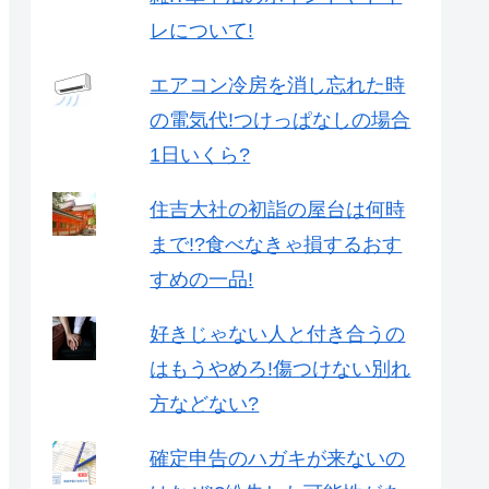
レについて!
エアコン冷房を消し忘れた時
の電気代!つけっぱなしの場合
1日いくら?
住吉大社の初詣の屋台は何時
まで!?食べなきゃ損するおす
すめの一品!
好きじゃない人と付き合うの
はもうやめろ!傷つけない別れ
方などない?
確定申告のハガキが来ないの