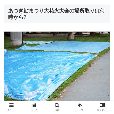
あつぎ鮎まつり大花火大会の場所取りは何
時から?
メニュー
ホーム
検索
トップ
サイドバー
毎年50万人以上の人出で賑わうあつぎ鮎まつり大花火大