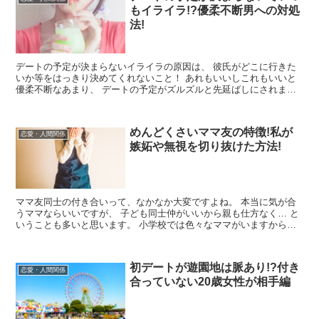
もイライラ!?優柔不断男への対処
法!
デートの予定が決まらないイライラの原因は、 彼氏がどこに行きた
いか等をはっきり決めてくれないこと！ あれもいいしこれもいいと
優柔不断なあまり、 デートの予定がズルズルと先延ばしにされませ
んか？ そんな優柔不断男に振り...
めんどくさいママ友の特徴!私が
恋愛・人間関係
嫉妬や無視を切り抜けた方法!
ママ友同士の付き合いって、なかなか大変ですよね。 本当に気が合
うママならいいですが、 子ども同士仲がいいから親も仕方なく… と
いうことも多いと思います。 小学校では色々なママがいますから、
中にはトラブルになることも…。...
初デートが遊園地は脈あり!?付き
恋愛・人間関係
合っていない20歳女性が相手編