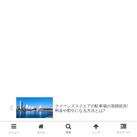
クイーンズスクエアの駐車場の混雑状況!
料金や割引になる方法とは?
メニュー
ホーム
検索
トップ
サイドバー
今宿花火大会2022の穴場3選と出店情報!