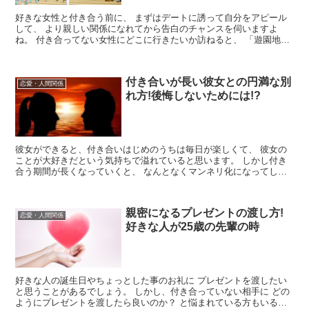
好きな女性と付き合う前に、 まずはデートに誘って自分をアピール
して、 より親しい関係になれてから告白のチャンスを伺いますよ
ね。 付き合ってない女性にどこに行きたいか訪ねると、 「遊園地に
行きたい！」と言われたらこれは･･･脈あ...
付き合いが長い彼女との円満な別
恋愛・人間関係
れ方!後悔しないためには!?
彼女ができると、付き合いはじめのうちは毎日が楽しくて、 彼女の
ことが大好きだという気持ちで溢れていると思います。 しかし付き
合う期間が長くなっていくと、 なんとなくマンネリ化になってしま
いますよね。 ちなみに私も結婚...
親密になるプレゼントの渡し方!
恋愛・人間関係
好きな人が25歳の先輩の時
好きな人の誕生日やちょっとした事のお礼に プレゼントを渡したい
と思うことがあるでしょう。 しかし、付き合っていない相手に どの
ようにプレゼントを渡したら良いのか？ と悩まれている方もいるの