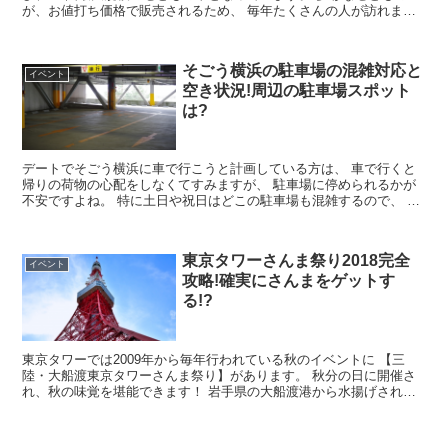
が、お値打ち価格で販売されるため、 毎年たくさんの人が訪れま
す。 一度は行って見たい...
そごう横浜の駐車場の混雑対応と
イベント
空き状況!周辺の駐車場スポット
は?
デートでそごう横浜に車で行こうと計画している方は、 車で行くと
帰りの荷物の心配をしなくてすみますが、 駐車場に停められるかが
不安ですよね。 特に土日や祝日はどこの駐車場も混雑するので、 心
配されている方も多いでしょう。 ...
東京タワーさんま祭り2018完全
イベント
攻略!確実にさんまをゲットす
る!?
東京タワーでは2009年から毎年行われている秋のイベントに 【三
陸・大船渡東京タワーさんま祭り】があります。 秋分の日に開催さ
れ、秋の味覚を堪能できます！ 岩手県の大船渡港から水揚げされた
さんまを、 大船渡のスタッフさん達...