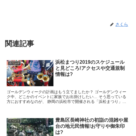
さくら
関連記事
浜松まつり2019のスケジュール
イベント
と見どころ!アクセスや交通規制
情報は?
ゴールデンウィークの計画はもう立てましたか？ ゴールデンウィー
ク中、どこかのイベントに家族でお出掛けしたい… そう思っている
方におすすめなのが、 静岡の浜松市で開催される「浜松まつり」で
す。 浜松まつりは県内からはもちろ...
豊島区長崎神社の初詣の混雑や屋
イベント
台の地元民情報!お守りや御朱印
は?