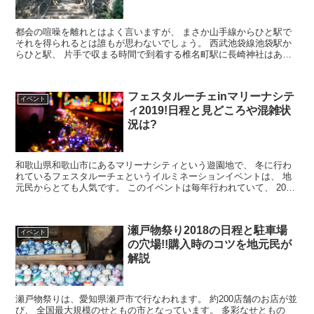
都会の喧噪を離れとはよく言いますが、 まさか山手線からひと駅で
それを得られるとは誰もが思わないでしょう。 西武池袋線池袋駅か
らひと駅、 片手で収まる時間で到着する椎名町駅に長崎神社はあり
ます。 大晦日となれば、正月を迎え...
フェスタルーチェinマリーナシテ
イベント
ィ2019!日程と見どころや混雑状
況は?
和歌山県和歌山市にあるマリーナシティという遊園地で、 冬に行わ
れているフェスタルーチェというイルミネーションイベントは、 地
元民からとても人気です。 このイベントは毎年行われていて、 2018
年度は10万人を集客しました。 ...
瀬戸物祭り2018の日程と駐車場
イベント
の穴場!!購入時のコツを地元民が
解説
瀬戸物祭りは、愛知県瀬戸市で行なわれます。 約200店舗のお店が並
び、 全国最大規模のせともの市となっています。 多彩なせともの