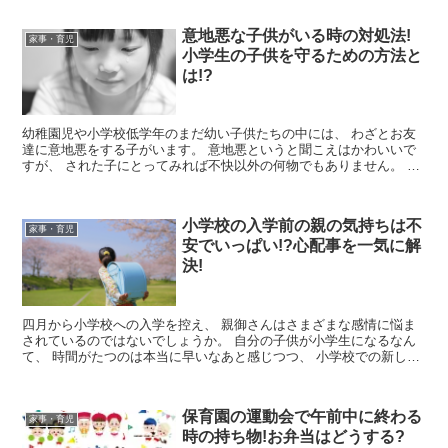
意地悪な子供がいる時の対処法!
家事・育児
小学生の子供を守るための方法と
は!?
幼稚園児や小学校低学年のまだ幼い子供たちの中には、 わざとお友
達に意地悪をする子がいます。 意地悪というと聞こえはかわいいで
すが、 された子にとってみれば不快以外の何物でもありません。 度
を過ぎれば学校に通いたくない...
小学校の入学前の親の気持ちは不
家事・育児
安でいっぱい!?心配事を一気に解
決!
四月から小学校への入学を控え、 親御さんはさまざまな感情に悩ま
されているのではないでしょうか。 自分の子供が小学生になるなん
て、 時間がたつのは本当に早いなあと感じつつ、 小学校での新しい
環境に子供が順応出来るだろうか？...
保育園の運動会で午前中に終わる
家事・育児
時の持ち物!お弁当はどうする?