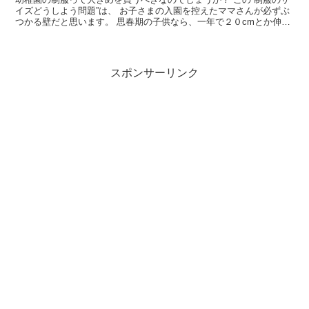
イズどうしよう問題”は、 お子さまの入園を控えたママさんが必ずぶ
つかる壁だと思います。 思春期の子供なら、一年で２０cmとか伸び
る子もいるので、 大きめを買...
スポンサーリンク