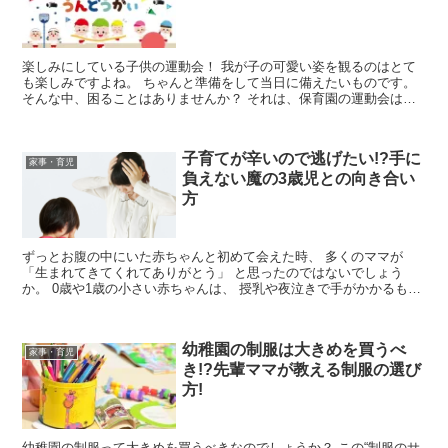
楽しみにしている子供の運動会！ 我が子の可愛い姿を観るのはとて
も楽しみですよね。 ちゃんと準備をして当日に備えたいものです。
そんな中、困ることはありませんか？ それは、保育園の運動会は午
前中で終わる場合です。 ...
子育てが辛いので逃げたい!?手に
家事・育児
負えない魔の3歳児との向き合い
方
ずっとお腹の中にいた赤ちゃんと初めて会えた時、 多くのママが
「生まれてきてくれてありがとう」 と思ったのではないでしょう
か。 0歳や1歳の小さい赤ちゃんは、 授乳や夜泣きで手がかかるもの
の、 その可愛さ故に大変な育児も不思議...
幼稚園の制服は大きめを買うべ
家事・育児
き!?先輩ママが教える制服の選び
方!
幼稚園の制服って大きめを買うべきなのでしょうか？ この“制服のサ