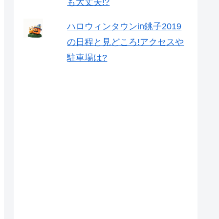
も大丈夫!?
ハロウィンタウンin銚子2019
の日程と見どころ!アクセスや
駐車場は?