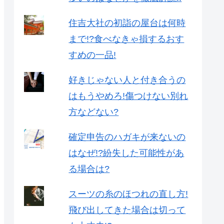
住吉大社の初詣の屋台は何時
まで!?食べなきゃ損するおす
すめの一品!
好きじゃない人と付き合うの
はもうやめろ!傷つけない別れ
方などない?
確定申告のハガキが来ないの
はなぜ!?紛失した可能性があ
る場合は?
スーツの糸のほつれの直し方!
飛び出してきた場合は切って