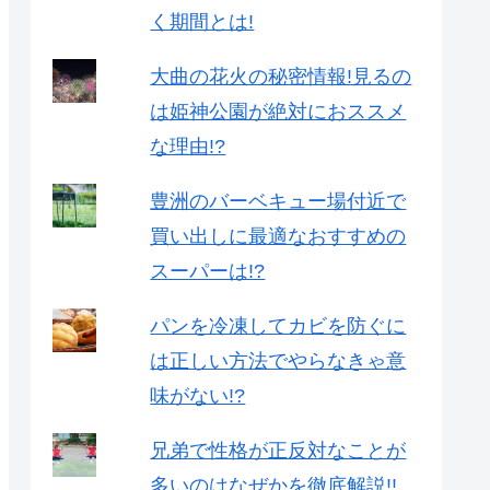
く期間とは!
大曲の花火の秘密情報!見るの
は姫神公園が絶対におススメ
な理由!?
豊洲のバーベキュー場付近で
買い出しに最適なおすすめの
スーパーは!?
パンを冷凍してカビを防ぐに
は正しい方法でやらなきゃ意
味がない!?
兄弟で性格が正反対なことが
多いのはなぜかを徹底解説!!