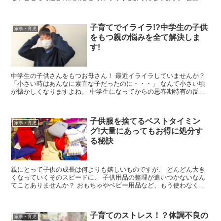
ど家の外で遊ぶなら問題ありま...
子育てでイライラ!?中学生の子供
家事・育児
をもつ親の悩みを全て解決しま
す!
中学生の子供さんをもつお母さん！ 最近イライラしていませんか？
「小さい時はあんなに素直な子だったのに・・・」 なんて小さい頃
が懐かしくなりますよね。 中学生になってからの思春期特有の反抗
期は、 「子供の成長の証し」だと...
子供服を捨てるベストタイミン
家事・育児
グ!大量にあってもお得に処分す
る秘訣
親にとって子供の成長は何よりも嬉しいものですが、 どんどん大き
くなっていくそのスピードに、 子供用品の整理が追いつかないなん
てことありませんか？ おもちゃやベビー用品など、もう使わなくな
ったけど、 念のため取っているというもの...
子育てのストレス！？体調不良の
家事・育児