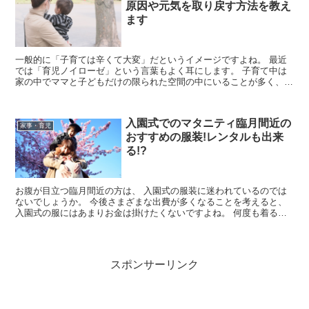
原因や元気を取り戻す方法を教え
ます
一般的に「子育ては辛くて大変」だというイメージですよね。 最近
では「育児ノイローゼ」という言葉もよく耳にします。 子育て中は
家の中でママと子どもだけの限られた空間の中にいることが多く、強
い孤独感やストレスを感じるママが多いのではないで...
入園式でのマタニティ臨月間近の
家事・育児
おすすめの服装!レンタルも出来
る!?
お腹が目立つ臨月間近の方は、 入園式の服装に迷われているのでは
ないでしょうか。 今後さまざまな出費が多くなることを考えると、
入園式の服にはあまりお金は掛けたくないですよね。 何度も着る服
ではないので、 なるべく節約し...
スポンサーリンク