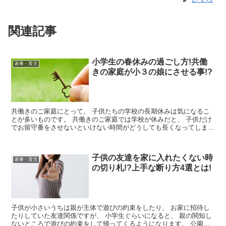
関連記事
小学生の春休みの過ごし方!共働
家事・育児
きの家庭が小３の娘にさせる事!?
共働きのご家庭にとって、 子供たちの学校の長期休みは気になるこ
とが多いものです。 共働きのご家庭では学校が休みだと、 子供だけ
でお留守番をさせないといけない時間がどうしても長くなってしまい
ます。 お昼ご飯や戸締りなど...
子供の友達を家に入れたくない時
家事・育児
の切り札!?上手な断り方4選とは!
子供が小さいうちは親が主体で遊びの約束をしたり、 お家に招待し
たりしていた友達関係ですが、 小学生ぐらいになると、 親の関知し
ないところで遊びの約束をして帰ってくるようになります。 公園な