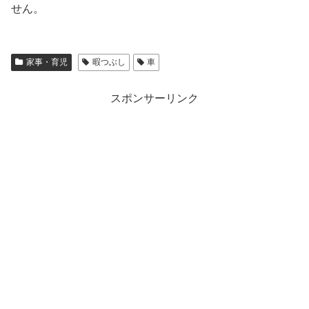
せん。
家事・育児
暇つぶし
車
スポンサーリンク