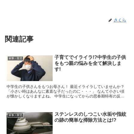
さくら
関連記事
子育てでイライラ!?中学生の子供
家事・育児
をもつ親の悩みを全て解決しま
す!
中学生の子供さんをもつお母さん！ 最近イライラしていませんか？
「小さい時はあんなに素直な子だったのに・・・」 なんて小さい頃
が懐かしくなりますよね。 中学生になってからの思春期特有の反抗
期は、 「子供の成長の証し」だと...
ステンレスのしつこい水垢や指紋
家事・育児
の跡の簡単な掃除方法とは!?