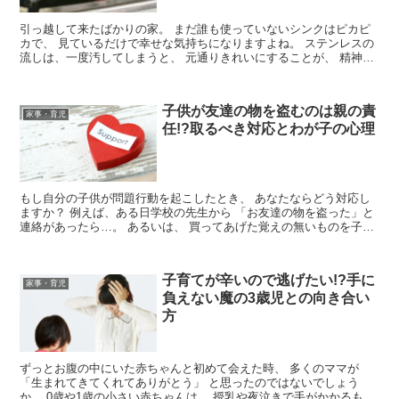
引っ越して来たばかりの家。 まだ誰も使っていないシンクはピカピ
カで、 見ているだけで幸せな気持ちになりますよね。 ステンレスの
流しは、一度汚してしまうと、 元通りきれいにすることが、 精神的
にも物理的にもむずかしい...
子供が友達の物を盗むのは親の責
家事・育児
任!?取るべき対応とわが子の心理
もし自分の子供が問題行動を起こしたとき、 あなたならどう対応し
ますか？ 例えば、ある日学校の先生から 「お友達の物を盗った」と
連絡があったら…。 あるいは、 買ってあげた覚えの無いものを子供
が持っていたら…。 ...
子育てが辛いので逃げたい!?手に
家事・育児
負えない魔の3歳児との向き合い
方
ずっとお腹の中にいた赤ちゃんと初めて会えた時、 多くのママが
「生まれてきてくれてありがとう」 と思ったのではないでしょう
か。 0歳や1歳の小さい赤ちゃんは、 授乳や夜泣きで手がかかるもの