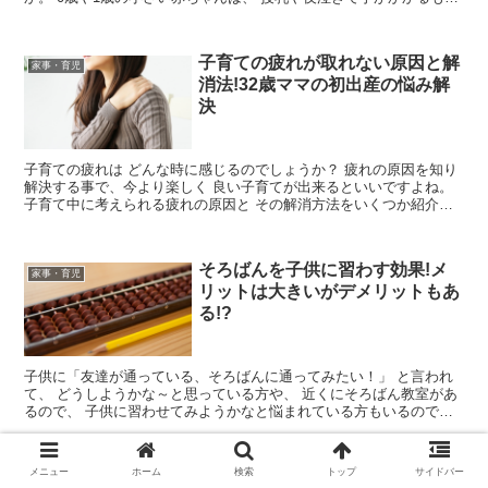
の、 その可愛さ故に大変な育児も不思議...
子育ての疲れが取れない原因と解
家事・育児
消法!32歳ママの初出産の悩み解
決
子育ての疲れは どんな時に感じるのでしょうか？ 疲れの原因を知り
解決する事で、今より楽しく 良い子育てが出来るといいですよね。
子育て中に考えられる疲れの原因と その解消方法をいくつか紹介し
ます。
そろばんを子供に習わす効果!メ
家事・育児
リットは大きいがデメリットもあ
る!?
子供に「友達が通っている、そろばんに通ってみたい！」 と言われ
て、 どうしようかな～と思っている方や、 近くにそろばん教室があ
るので、 子供に習わせてみようかなと悩まれている方もいるのでし
ょう。 習い事はサッカーやピア...
メニュー
ホーム
検索
トップ
サイドバー