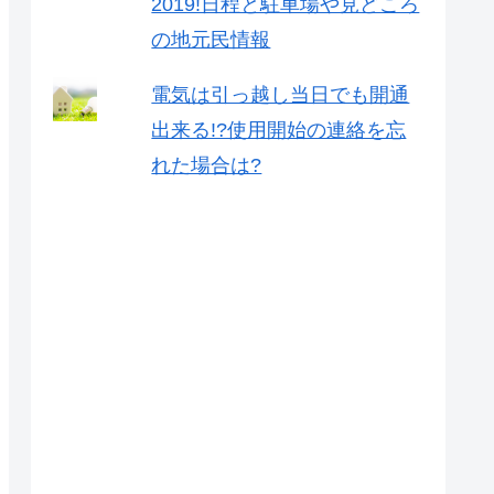
2019!日程と駐車場や見どころ
の地元民情報
電気は引っ越し当日でも開通
出来る!?使用開始の連絡を忘
れた場合は?