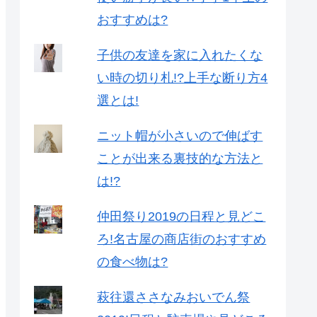
おすすめは?
子供の友達を家に入れたくな
い時の切り札!?上手な断り方4
選とは!
ニット帽が小さいので伸ばす
ことが出来る裏技的な方法と
は!?
仲田祭り2019の日程と見どこ
ろ!名古屋の商店街のおすすめ
の食べ物は?
萩往還ささなみおいでん祭