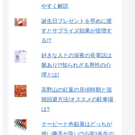
やすく解説
誕生日プレゼントを早めに渡
すとサプライズ効果が倍増す
る!?
好きな人との深夜の長電話は
脈あり!?知られざる男性の心
理とは!
高野山の紅葉の見頃時期と混
雑回避方法!オススメの駐車場
は?
クーピーと色鉛筆はどっちが
使い勝手が良い!?小学1年生の