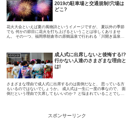
2019の駐車場と交通規制!穴場は
どこ?
花火大会といえば夏の風物詩というイメージですが、 夏以外の季節
でも 何かの節目に花火を打ち上げるということは珍しくありませ
ん。 その一つ、福岡県朝倉市の原鶴温泉で行われる「川開き温泉祭
花火大会」は、 筑後川の川開きを祝って行...
成人式に出席しないと後悔する!?
イベント
行かない人達のさまざまな理由と
は!
さまざまな理由で成人式に出席するのは面倒だなと、 思っている方
もいるのではないでしょうか。 成人式は一生に一度の事なので、 面
倒だという理由で欠席してもいいのか？ と悩まれていることでしょ
う。 今回は、友人や周りの...
スポンサーリンク