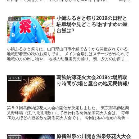
れ!」とは決められないのですが...
小鯖ふるさと祭り2019の日程と
イベント
駐車場や見どころ!おすすめの屋
台飯は?
小鯖ふるさと祭りは、山口県山口市小鯖で古くから開催されている
地域密着型の秋のお祭りです。 メイン会場にはステージが作られて
地域の方の出し物や、 地域の幼稚園児の踊り、朝、夕方のお餅まき
など、 ステージでは沢山の出し物が...
葛飾納涼花火大会2019の場所取
イベント
り時間!穴場と屋台の地元民情報!
第５３回葛飾納涼花火大会の開催が決定しました。 東京都葛飾区柴
又野球場（江戸川河川敷）にて行われる葛飾納涼花火大会は、 毎年
70万人ほどの観客数を誇る花火大会です。 今回は私の地元の葛飾納
涼花火大会のについて、 場所...
原鶴温泉の川開き温泉祭花火大会
イベント