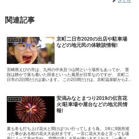
さくら
関連記事
京町二日市2020の出店や駐車場
イベント
などの地元民の体験談情報!
宮崎県えびの市は、九州の中央且つ山間という場所もあってか、 普
段は静かで落ち着いた田舎といった風景が日常なのですが、 京町二
日市の2日間だけは違います。 この2日間だけは、京町温泉駅から2㎞
以上の歩行者天国が出来て、 その道...
安潟みなとまつり2019の伝言花
イベント
火!駐車場や屋台などの地元民情
報!
夏も冬も打ち上げ花火と聞けばつい行ってしまう為、 1年に8箇所巡
った事がある程の花火大会好きです。 一言に花火大会と言っても場
所によって見せ方や、 空間の楽しさ等が違いますよね？ 「一番はこ