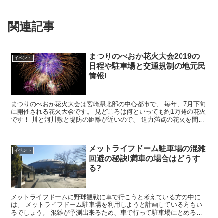
関連記事
まつりのべおか花火大会2019の
イベント
日程や駐車場と交通規制の地元民
情報!
まつりのべおか花火大会は宮崎県北部の中心都市で、 毎年、7月下旬
に開催される花火大会です。 見どころは何といっても約1万発の花火
です！ 川と河川敷と堤防の距離が近いので、 迫力満点の花火を間近
で見ることができます。 ...
メットライフドーム駐車場の混雑
イベント
回避の秘訣!満車の場合はどうす
る?
メットライフドームに野球観戦に車で行こうと考えている方の中に
は、 メットライフドーム駐車場を利用しようと計画している方もい
るでしょう。 混雑が予測出来るため、車で行って駐車場にとめるこ