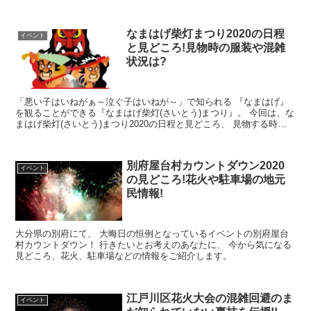
とが出来るのか… と不安を感じているのでは...
なまはげ柴灯まつり2020の日程
イベント
と見どころ!見物時の服装や混雑
状況は?
「悪い子はいねがぁ～泣ぐ子はいねが～」で知られる 『なまはげ』
を観ることができる『なまはげ柴灯(さいとう)まつり』。 今回は、な
まはげ柴灯(さいとう)まつり2020の日程と見どころ、 見物する時の
服装や混雑状況をご紹介しま...
別府屋台村カウントダウン2020
イベント
の見どころ!花火や駐車場の地元
民情報!
大分県の別府にて、 大晦日の恒例となっているイベントの別府屋台
村カウントダウン！ 行きたいとお考えのあなたに、 今から気になる
見どころ、花火、駐車場などの情報をご紹介します。
江戸川区花火大会の混雑回避のま
イベント