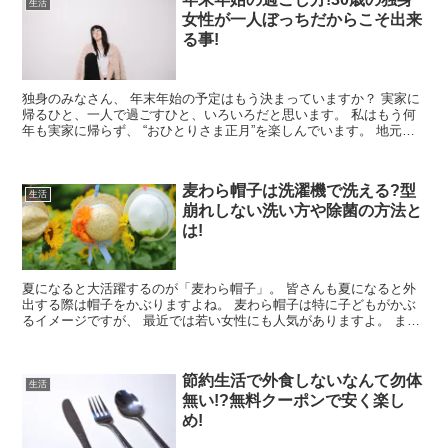
生活
女性が一人ぼっちだからこそ出来
る事!
独身のみなさん、 年末年始の予定はもう決まっていますか？ 実家に
帰るひと、一人で過ごすひと、いろいろだと思います。 私はもう何
年も実家に帰らず、 “おひとりさま正月”を楽しんでいます。 地元が
田舎なので、いい歳...
麦わら帽子は洗濯機で洗える?型
生活
崩れしない洗い方や除菌の方法と
は!
夏になると大活躍するのが「麦わら帽子」。 皆さんも夏になると外
出する際は帽子をかぶりますよね。 麦わら帽子は特に子どもがかぶ
るイメージですが、 最近では若い女性にも人気がありますよ。 ま
た、ファッションの一部とし...
節約生活で外食しないなんて勿体
生活
無い!?無料クーポンで安く楽し
め!