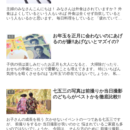
主婦のみなさんこんにちは！ みなさんは外食はされていますか？ 外
食はよくしているという人もいれば 外食は全くせず自炊していると
いう人もいるかと思います。 毎日料理をしていると 「疲れていて料
理したくない」と思うこと...
お年玉を正月に会わないのにあげ
生活
るのが嫌!!あげないとマズイの?
子供の頃は楽しみだったお正月も大人になると、 大掃除だったり、
おせちの準備だったりで憂鬱なことも増えてきます。 特にいちばん
気持ちを暗くさせるのは “お年玉”の存在ではないでしょうか。 私な
んて仕事を始めて、 自分...
七五三の写真は前撮りか当日撮影
生活
のどちらがベストかを徹底比較!!
お子さんの成長を祝う 欠かせないイベントの一つである七五三です
が、 前撮りをするか 当日撮影が良いのかと 悩まれているご家庭も多
いのではないでしょうか。 今回は、 そんな方のために 前撮り撮影と