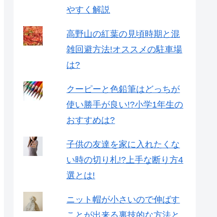
やすく解説
高野山の紅葉の見頃時期と混
雑回避方法!オススメの駐車場
は?
クーピーと色鉛筆はどっちが
使い勝手が良い!?小学1年生の
おすすめは?
子供の友達を家に入れたくな
い時の切り札!?上手な断り方4
選とは!
ニット帽が小さいので伸ばす
ことが出来る裏技的な方法と