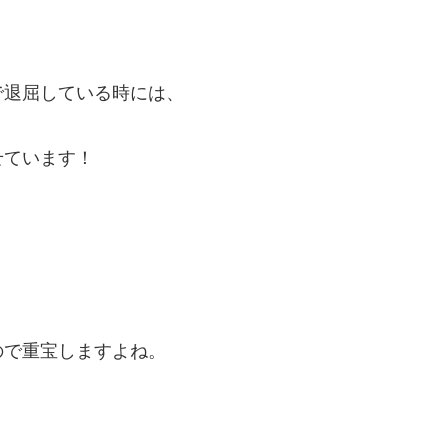
で退屈している時には、
せています！
ので重宝しますよね。