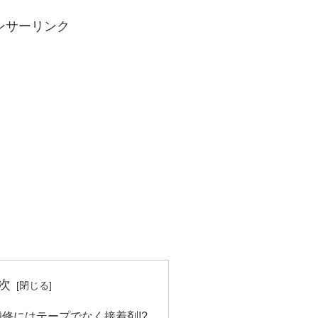
ンサーリンク
次
修にはテープでなく接着剤!?