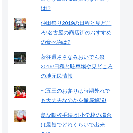
は!?
仲田祭り2019の日程と見どこ
ろ!名古屋の商店街のおすすめ
の食べ物は?
萩往還ささなみおいでん祭
2019!日程と駐車場や見どころ
の地元民情報
七五三のお参りは時期外れで
も大丈夫なのかを徹底解説!
急な転校手続き!小学校の場合
は最短でどれくらいで出来