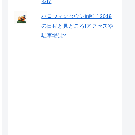
る!?
ハロウィンタウンin銚子2019
の日程と見どころ!アクセスや
駐車場は?