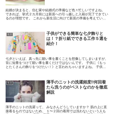
結婚が決まると、住む家や結婚式の準備など色々忙しいですよね。
できれば、挙式２カ月前には新居への引っ越しと入籍が完了できてい
るのが理想です。 これから新生活に向けて新居の準備を考えている
あなたへ徹底解説します！
子供ができる簡単な七夕飾りと
生活
は！？折り紙でできる工作５選を
紹介！
七夕といえば、真っ先に願い事を書くことを想像してしまいますが、
笹に短冊をつけて願い事を書くだけではないんです。 子供に《もっ
とたくさんの飾りをつけたい！》と言われちゃいますよね。 子供と
七夕飾りを作るとなった時に、「あれ？星飾りってど...
薄手のニットの洗濯頻度!!何回着
生活
たら洗うのがベストなのかを徹底
解説
薄手のニットの洗濯って、 みなさんどうしていますか？ 肌の上に直
接着るものではないため、 １〜２回の着用では洗わないという人も