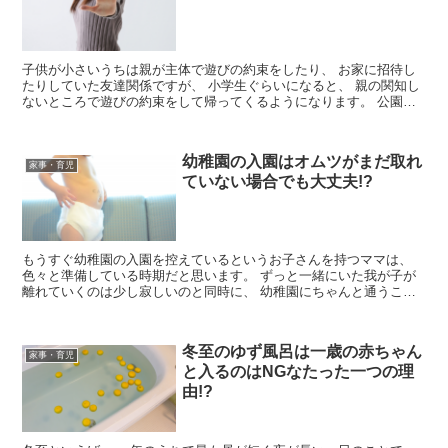
子供が小さいうちは親が主体で遊びの約束をしたり、 お家に招待し
たりしていた友達関係ですが、 小学生ぐらいになると、 親の関知し
ないところで遊びの約束をして帰ってくるようになります。 公園な
ど家の外で遊ぶなら問題ありま...
幼稚園の入園はオムツがまだ取れ
家事・育児
ていない場合でも大丈夫!?
もうすぐ幼稚園の入園を控えているというお子さんを持つママは、
色々と準備している時期だと思います。 ずっと一緒にいた我が子が
離れていくのは少し寂しいのと同時に、 幼稚園にちゃんと通うこと
が出来るのか心配でもありますよね。 ...
冬至のゆず風呂は一歳の赤ちゃん
家事・育児
と入るのはNGなたった一つの理
由!?