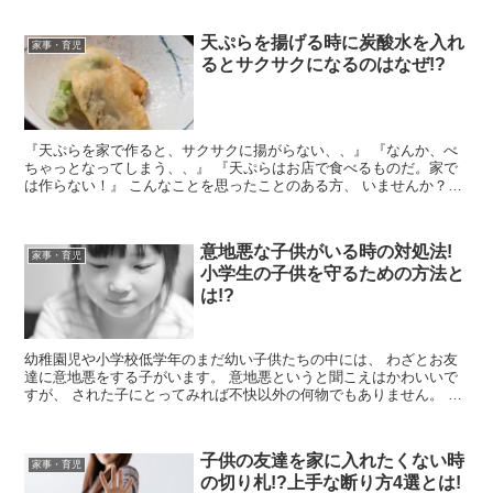
天ぷらを揚げる時に炭酸水を入れ
家事・育児
るとサクサクになるのはなぜ!?
『天ぷらを家で作ると、サクサクに揚がらない、、』 『なんか、べ
ちゃっとなってしまう、、』 『天ぷらはお店で食べるものだ。家で
は作らない！』 こんなことを思ったことのある方、 いませんか？
……スミマセン、 全部、私が過去...
意地悪な子供がいる時の対処法!
家事・育児
小学生の子供を守るための方法と
は!?
幼稚園児や小学校低学年のまだ幼い子供たちの中には、 わざとお友
達に意地悪をする子がいます。 意地悪というと聞こえはかわいいで
すが、 された子にとってみれば不快以外の何物でもありません。 度
を過ぎれば学校に通いたくない...
子供の友達を家に入れたくない時
家事・育児
の切り札!?上手な断り方4選とは!