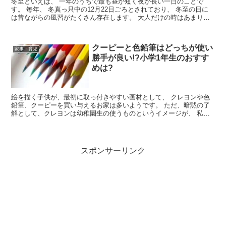
冬至といえば、 一年のうちで最も昼が短く夜が長い一日のことで
す。 毎年、 冬真っ只中の12月22日ごろとされており、 冬至の日に
は昔ながらの風習がたくさん存在します。 大人だけの時はあまり意
識していなくても、 ...
クーピーと色鉛筆はどっちが使い
家事・育児
勝手が良い!?小学1年生のおすす
めは?
絵を描く子供が、最初に取っ付きやすい画材として、 クレヨンや色
鉛筆、クーピーを買い与えるお家は多いようです。 ただ、暗黙の了
解として、クレヨンは幼稚園生の使うものというイメージが、 私が
子供の頃にはありました。 小学...
スポンサーリンク