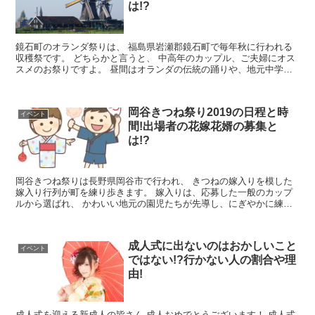
は!?
鏡石町のオランダ祭りは、 福島県岩瀬郡鏡石町で毎年秋に行われる
収穫祭です。 どちらかと言うと、 中高年のカップル、ご夫婦にオス
スメのお祭りですよ。 昼間はオランダの伝統の踊りや、地元中学生
の吹奏楽の演奏、 近隣のチ...
岡谷きつね祭り2019の日程と時
イベント
間!出場者の花嫁花婿の募集と
は!?
岡谷きつね祭りは長野県岡谷市で行われ、 きつねの嫁入りを模した
嫁入り行列が町を練り歩きます。 嫁入りは、応募した一般のカップ
ルから選ばれ、 かわいい地元の園児たちが先導し、にぎやかに練り
歩き、 大勢の地元の人や観光客の前で結...
成人式に出ないのはおかしいこと
イベント
ではない!?行かない人の割合や理
由!
成人式を迎える新成人の皆さん 成人おめでとうございます！ 成人式