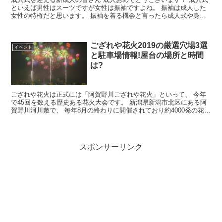
といえば男性はスーツですが女性は振袖ですよね。 振袖は成人した
女性の特権だと思います。 振袖を着る機会と言ったら成人式や身内
の結婚式ぐらいですし、 結...
ござれや花火2019の厳選穴場3選
イベント
と駐車場情報!屋台の場所と時間
は?
ござれや花火は正式には「阿賀野川ござれや花火」といって、 今年
で45回を数える歴史ある花火大会です。 新潟県新潟市北区にある阿
賀野川河川敷で、 毎年8月の終わりに開催されており約4000発の花火
が上がる、 新潟を代表する...
スポンサーリンク