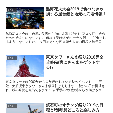
熱海花火大会2019で食べなきゃ
イベント
損する屋台飯と地元の穴場情報!!
熱海花火大会は、台風の災害から街の復興を記念し 花火を打ち始め
たのが始まりになります。 伝統は受け継がれ 一年を通して開催され
るようになりました。 今回はそんな熱海花火大会の日程と地元民お
すすめの屋台情報、 穴場情報など...
東京タワーさんま祭り2018完全
イベント
攻略!確実にさんまをゲットす
る!?
東京タワーでは2009年から毎年行われている秋のイベントに 【三
陸・大船渡東京タワーさんま祭り】があります。 秋分の日に開催さ
れ、秋の味覚を堪能できます！ 岩手県の大船渡港から水揚げされた
さんまを、 大船渡のスタッフさん達...
鏡石町のオランダ祭り2019の日
イベント
程と時間!見どころと楽しみ方