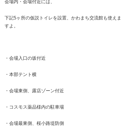
会場内・会場付近には、
下記5ヶ所の仮説トイレを設置、かわまち交流館も使えま
すよ。
・会場入口の坂付近
・本部テント横
・会場東側、露店ゾーン付近
・コスモス薬品様内の駐車場
・会場最東側、桜小路堤防側