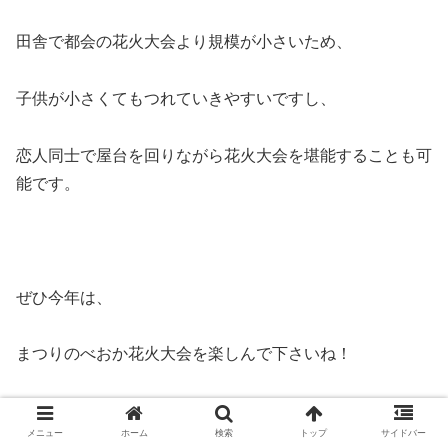
田舎で都会の花火大会より規模が小さいため、
子供が小さくてもつれていきやすいですし、
恋人同士で屋台を回りながら花火大会を堪能することも可
能です。
ぜひ今年は、
まつりのべおか花火大会を楽しんで下さいね！
イベント
まつりのべおか
花火大会
メニュー
ホーム
検索
トップ
サイドバー