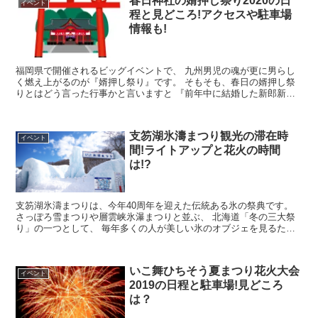
春日神社の婿押し祭り2020の日
イベント
程と見どころ!アクセスや駐車場
情報も!
福岡県で開催されるビッグイベントで、 九州男児の魂が更に男らし
く燃え上がるのが『婿押し祭り』です。 そもそも、春日の婿押し祭
りとはどう言った行事かと言いますと 『前年中に結婚した新郎新婦
を祝福する行事』なんです。 昭和5...
支笏湖氷濤まつり観光の滞在時
イベント
間!ライトアップと花火の時間
は!?
支笏湖氷濤まつりは、今年40周年を迎えた伝統ある氷の祭典です。
さっぽろ雪まつりや層雲峡氷瀑まつりと並ぶ、 北海道「冬の三大祭
り」の一つとして、 毎年多くの人が美しい氷のオブジェを見るため
にやって来ます。 支笏湖は1...
いこ舞ひちそう夏まつり花火大会
イベント
2019の日程と駐車場!見どころ
は？