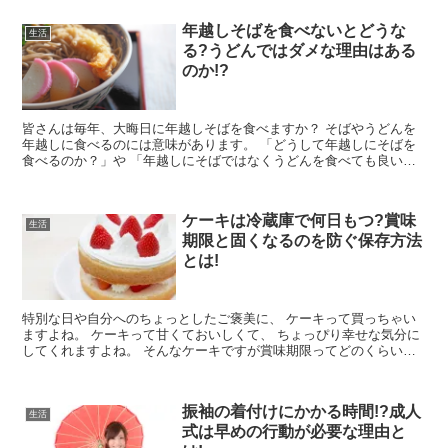
年越しそばを食べないとどうな
生活
る?うどんではダメな理由はある
のか!?
皆さんは毎年、大晦日に年越しそばを食べますか？ そばやうどんを
年越しに食べるのには意味があります。 「どうして年越しにそばを
食べるのか？」や 「年越しにそばではなくうどんを食べても良いの
か？」など、 様々な疑問がある...
ケーキは冷蔵庫で何日もつ?賞味
生活
期限と固くなるのを防ぐ保存方法
とは!
特別な日や自分へのちょっとしたご褒美に、 ケーキって買っちゃい
ますよね。 ケーキって甘くておいしくて、 ちょっぴり幸せな気分に
してくれますよね。 そんなケーキですが賞味期限ってどのくらいな
んでしょうか。 もう１日く...
振袖の着付けにかかる時間!?成人
生活
式は早めの行動が必要な理由と