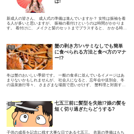
は!
新成人の皆さん、 成人式の準備は進んでいますか？ 女性は振袖を着
る人が多いと思いますが、 振袖の着付けというのは時間がかかりま
す。 着付けに、 メイクと髪のセットまでプラスすると、 かかる時間
は全体で1時間〜1時間半...
蟹の剥き方!ハサミなしでも簡単
生活
に食べられる方法と食べ方のマナ
ー!?
冬は蟹のおいしい季節です。 一般の食卓に並んでいるイメージはあ
まりないかもしれませんが、 社会人になると、忘年会や送別会、冬
の温泉旅行等々、 さまざまな場面で思いがけず、 蟹料理と対面する
機会はけっして少なくありません。...
七五三前に髪型を失敗!?娘の髪を
生活
短く切り過ぎたらどうする?
子供の成長を記念に残す大事な日である七五三。 衣装の準備はもち