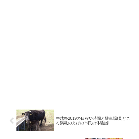
牛越祭2019の日程や時間と駐車場!見どこ
ろ満載のえびの市民の体験談!