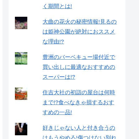
く期間とは!
大曲の花火の秘密情報!見るの
は姫神公園が絶対におススメ
な理由!?
豊洲のバーベキュー場付近で
買い出しに最適なおすすめの
スーパーは!?
住吉大社の初詣の屋台は何時
まで!?食べなきゃ損するおす
すめの一品!
好きじゃない人と付き合うの
はもうやめろ!傷つけない別れ