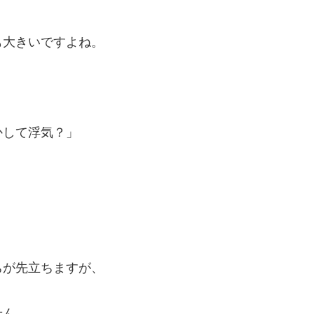
も大きいですよね。
かして浮気？」
ちが先立ちますが、
せん。