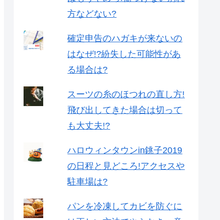
方などない?
確定申告のハガキが来ないの
はなぜ!?紛失した可能性があ
る場合は?
スーツの糸のほつれの直し方!
飛び出してきた場合は切って
も大丈夫!?
ハロウィンタウンin銚子2019
の日程と見どころ!アクセスや
駐車場は?
パンを冷凍してカビを防ぐに