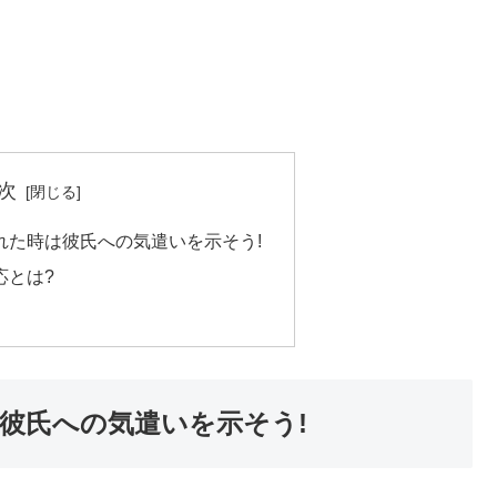
次
れた時は彼氏への気遣いを示そう!
応とは?
彼氏への気遣いを示そう!