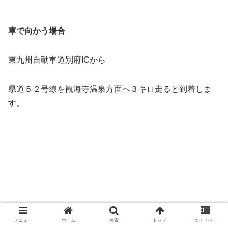
車で向かう場合
東九州自動車道別府ICから
県道５２号線を観海寺温泉方面へ３キロ走ると到着しま
す。
メニュー
ホーム
検索
トップ
サイドバー