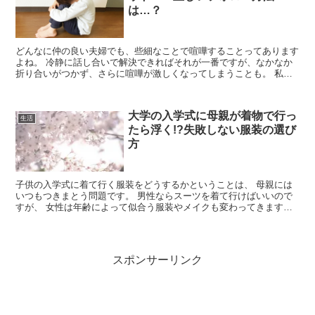
は…？
どんなに仲の良い夫婦でも、些細なことで喧嘩することってあります
よね。 冷静に話し合いで解決できればそれが一番ですが、なかなか
折り合いがつかず、さらに喧嘩が激しくなってしまうことも。 私
も、大人同士の喧嘩は子どもの教育上よろしくないと分...
大学の入学式に母親が着物で行っ
生活
たら浮く!?失敗しない服装の選び
方
子供の入学式に着て行く服装をどうするかということは、 母親には
いつもつきまとう問題です。 男性ならスーツを着て行けばいいので
すが、 女性は年齢によって似合う服装やメイクも変わってきます
し、 どうしても、ファッションに気を...
スポンサーリンク