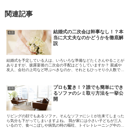
関連記事
結婚式の二次会は幹事なし！？本
生活
当に大丈夫なのかどうかを徹底解
説
結婚式を予定している人は、いろいろな準備などたくさんやることが
ありますが、披露宴後の二次会の手配はどうしていますか？ 親戚や
友人、会社の上司など呼ぶべきなのか、それともひっそり小人数でや
るのか迷いますよね。 それに、二次会の幹事を引き...
プロも驚き！？誰でも簡単にでき
生活
るソファのシミ取り方法を一挙公
開
リビングの顔でもあるソファ。そんなソファにシミが出来てしまった
ら気分も下がってしまいますよね。 我が家には小さい子どもが三人
いるので、食べこぼしや病気の時の嘔吐、トイレトレーニング中の失
敗など、ありとあらゆる汚れがソファに付いてしまいま...