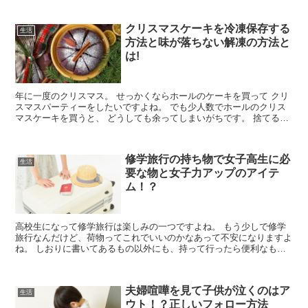
クリスマスケーキを冷凍保存する
生活
方法と味が落ちない解凍の方法と
は!
年に一度のクリスマス。 せっかくならホールのケーキを買って クリ
スマスパーティーをしたいですよね。 でも少人数でホールのクリス
マスケーキを買うと、 どうしても余ってしまいがちです。 捨てるの
はもったいないし、 出...
修学旅行の持ち物で女子高生に必
生活
要な物と女子力アップのアイテ
ム！？
高校生になって修学旅行は楽しみの一つですよね。 もう少しで修学
旅行なんだけど、荷物ってこれでいいのかなあって不安になりますよ
ね。 しおりに書いてあるもの以外にも、持って行ったら便利なもの
や、女子力アップになるものなどをご紹介しますね。...
夫婦喧嘩を見て子供が泣くのはア
生活
ウト！？正しいフォロー方法