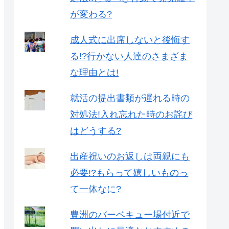
が変わる?
成人式に出席しないと後悔す
る!?行かない人達のさまざま
な理由とは!
就活の提出書類が遅れる時の
対処法!入れ忘れた時のお詫び
はどうする?
出産祝いのお返しは両親にも
必要!?もらって嬉しいものっ
て一体なに?
豊洲のバーベキュー場付近で