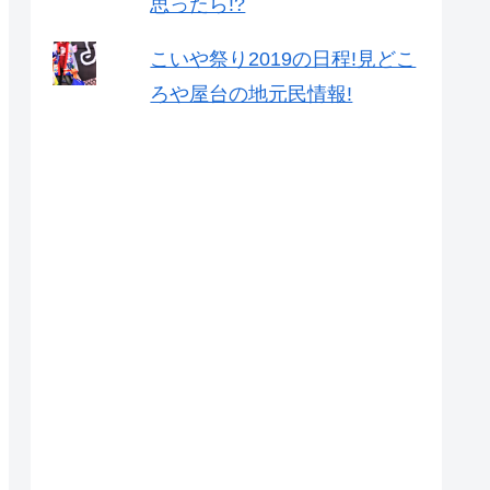
思ったら!?
こいや祭り2019の日程!見どこ
ろや屋台の地元民情報!