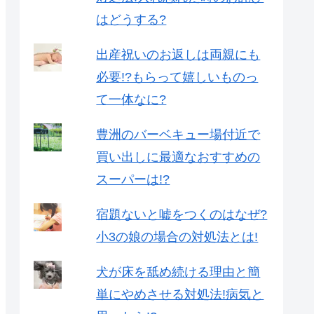
はどうする?
出産祝いのお返しは両親にも
必要!?もらって嬉しいものっ
て一体なに?
豊洲のバーベキュー場付近で
買い出しに最適なおすすめの
スーパーは!?
宿題ないと嘘をつくのはなぜ?
小3の娘の場合の対処法とは!
犬が床を舐め続ける理由と簡
単にやめさせる対処法!病気と