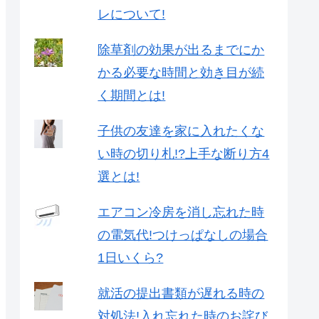
レについて!
除草剤の効果が出るまでにか
かる必要な時間と効き目が続
く期間とは!
子供の友達を家に入れたくな
い時の切り札!?上手な断り方4
選とは!
エアコン冷房を消し忘れた時
の電気代!つけっぱなしの場合
1日いくら?
就活の提出書類が遅れる時の
対処法!入れ忘れた時のお詫び