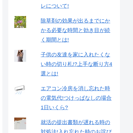
レについて!
除草剤の効果が出るまでにか
かる必要な時間と効き目が続
く期間とは!
子供の友達を家に入れたくな
い時の切り札!?上手な断り方4
選とは!
エアコン冷房を消し忘れた時
の電気代!つけっぱなしの場合
1日いくら?
就活の提出書類が遅れる時の
対処法!入れ忘れた時のお詫び