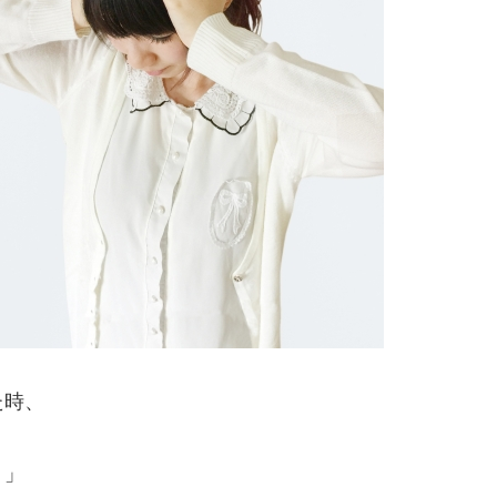
た時、
う」