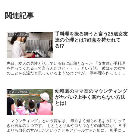
関連記事
手料理を振る舞うと言う25歳女友
恋愛・人間関係
達の心理とは?好意を持たれて
る!?
先日、友人の男性と話している時に話題となった 「女友達が手料理
を作ってくれるって言うんだけど・・・」という話。 彼はその女性
のことを友達だと思っているようなのですが、 手料理を作ってくれ
ると言われて、 「もしかして、...
幼稚園のママ友のマウンティング
恋愛・人間関係
がヤバい?上手く関わらない方法
とは!
「マウンティング」という言葉は、 最近よく知られるようになって
きた言葉の１つです。 もともとサルやゴリラなどの哺乳類が、 相手
よりも自分の方が上だということをアピールするために、 相手に馬