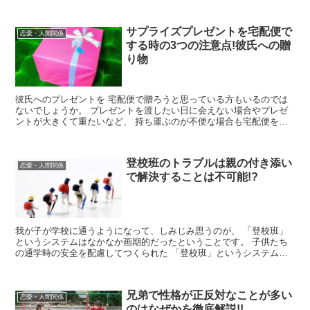
乗りになる行為のことを指します。...
サプライズプレゼントを宅配便で
恋愛・人間関係
する時の3つの注意点!彼氏への贈
り物
彼氏へのプレゼントを 宅配便で贈ろうと思っている方もいるのでは
ないでしょうか。 プレゼントを渡したい日に会えない場合やプレゼ
ントが大きくて重たいなど、 持ち運ぶのが不便な場合も宅配便を使
うと便利です。 また、サプライズを...
登校班のトラブルは親の付き添い
恋愛・人間関係
で解決することは不可能!?
我が子が学校に通うようになって、しみじみ思うのが、 「登校班」
というシステムはなかなか画期的だったということです。 子供たち
の通学時の安全を配慮してつくられた 「登校班」というシステム。
今では当たり前のように存在し...
兄弟で性格が正反対なことが多い
恋愛・人間関係
のはなぜかを徹底解説!!