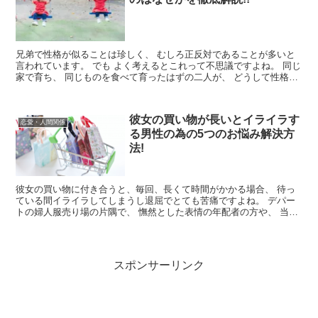
兄弟で性格が似ることは珍しく、 むしろ正反対であることが多いと
言われています。 でも よく考えるとこれって不思議ですよね。 同じ
家で育ち、 同じものを食べて育ったはずの二人が、 どうして性格だ
けは正反対になってしまう...
彼女の買い物が長いとイライラす
恋愛・人間関係
る男性の為の5つのお悩み解決方
法!
彼女の買い物に付き合うと、毎回、長くて時間がかかる場合、 待っ
ている間イライラしてしまうし退屈でとても苦痛ですよね。 デパー
トの婦人服売り場の片隅で、 憮然とした表情の年配者の方や、 当惑
した表情で腕時計を見ている男性を...
スポンサーリンク