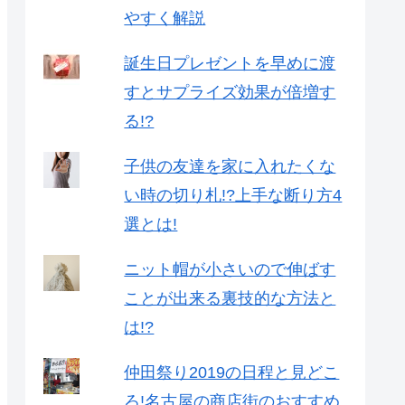
やすく解説
誕生日プレゼントを早めに渡
すとサプライズ効果が倍増す
る!?
子供の友達を家に入れたくな
い時の切り札!?上手な断り方4
選とは!
ニット帽が小さいので伸ばす
ことが出来る裏技的な方法と
は!?
仲田祭り2019の日程と見どこ
ろ!名古屋の商店街のおすすめ