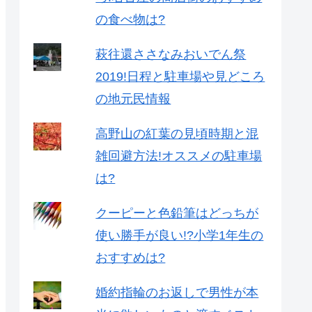
の食べ物は?
萩往還ささなみおいでん祭
2019!日程と駐車場や見どころ
の地元民情報
高野山の紅葉の見頃時期と混
雑回避方法!オススメの駐車場
は?
クーピーと色鉛筆はどっちが
使い勝手が良い!?小学1年生の
おすすめは?
婚約指輪のお返しで男性が本