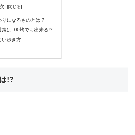
次
りになるものとは!?
策は100均でも出来る!?
ない歩き方
!?