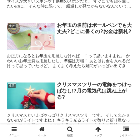
サイズが大きいズボンや子供用のズボンだと、 すぐにでも紐を通し
たいのに、 そんな時に限って、 紐通しが見つからないなんていうこ
とありませんか？ 紐は...
お年玉の名前はボールペンでも大
生活
丈夫?どこに書くの?お金は新札?
お正月になるとお年玉を用意しなければ…！って思いますよね。 か
わいいお年玉袋も用意したし、準備は万端！ あとはお金を入れるだ
けって思っていたけど、 よくよく考えたら疑問がいっぱい出てきた
なんてことありませんか？ お年玉の...
クリスマスツリーの電飾をつけっ
生活
ぱなし!?月の電気代は跳ね上が
る?
クリスマスといえばやっぱりクリスマスツリーです。 そして欠かせ
ないのがライトですよね！ キラキラ光るライトが飾りと折り重なっ
てとっても綺麗で、 いつまでも見ていたいというような気持ちにな
ります。 ライトをつけるとなると気...
メニュー
ホーム
検索
トップ
サイドバー