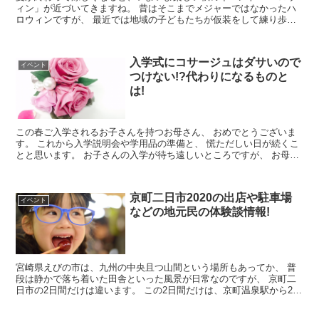
ィン」が近づいてきますね。 昔はそこまでメジャーではなかったハ
ロウィンですが、 最近では地域の子どもたちが仮装をして練り歩い
たり、 都心部でも一大イベントとして...
入学式にコサージュはダサいので
イベント
つけない!?代わりになるものと
は!
この春ご入学されるお子さんを持つお母さん、 おめでとうございま
す。 これから入学説明会や学用品の準備と、 慌ただしい日が続くこ
とと思います。 お子さんの入学が待ち遠しいところですが、 お母さ
んの入学式の準備はもうお済み...
京町二日市2020の出店や駐車場
イベント
などの地元民の体験談情報!
宮崎県えびの市は、九州の中央且つ山間という場所もあってか、 普
段は静かで落ち着いた田舎といった風景が日常なのですが、 京町二
日市の2日間だけは違います。 この2日間だけは、京町温泉駅から2㎞
以上の歩行者天国が出来て、 その道...