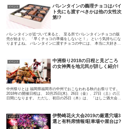
バレンタインの義理チョコはバイ
イベント
ト先にも渡すべきかは他の女性次
第!?
バレンタインが近づいて来ると、 至る所でバレンタインチョコの販
売が始まり、 「早くチョコの準備をしないと！」 という気持ちにな
りますよね。 バレンタインに渡すチョコの中には、 本当に大好きな
方に渡す「本命チョコ」と...
中洲祭り2018の日程と見どころ
イベント
の女神輿を地元民が詳しく紹介!
中州祭りとは 福岡県福岡市の中州でおこなわれる秋のお祭りです。
2018年の開催日程は、 10月25日(木)、26日（金）、27日（土）の三
日間になります。 ただし、初日の25日（木）は、 「はしご酒大会」
というイベント...
伊勢崎花火大会2019の厳選穴場3
イベント
選と有料席情報!駐車場や屋台は?