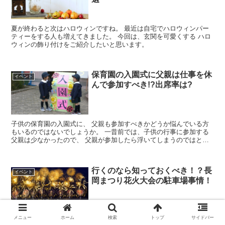
夏が終わると次はハロウィンですね。 最近は自宅でハロウィンパー
ティーをする人も増えてきました。 今回は、玄関を可愛くする ハロ
ウィンの飾り付けをご紹介したいと思います。
保育園の入園式に父親は仕事を休
イベント
んで参加すべき!?出席率は?
子供の保育園の入園式に、 父親も参加すべきかどうか悩んでいる方
もいるのではないでしょうか。 一昔前では、子供の行事に参加する
父親は少なかったので、 父親が参加したら浮いてしまうのではとい
う不安もあるかも知れませんね。 ...
行くのなら知っておくべき！？長
イベント
岡まつり花火大会の駐車場事情！
メニュー
ホーム
検索
トップ
サイドバー
日本三大花火大会の一つである長岡まつり花火大会。 全国規模の人