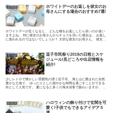
ホワイトデーのお返しを彼女のお
イベント
母さんにする場合のおすすめ7選!
ホワイトデーが近くなると、 どんな物をお返ししたら良いのか迷い
ますよね。 特に彼女のお母さんからチョコを頂いた場合は、 お返し
に迷われるのではないでしょうか？ 大切な彼女のお母さん、 彼女と
同じくらい素敵な贈り物を...
逗子市民祭り2019の日程とスケ
イベント
ジュール!見どころや出店情報を
紹介!
少しレトロで懐かしい雰囲気の漂う逗子市。 海と山に囲まれた自然
豊かな土地で、 ゆったりとした穏やかな時間を過ごすことができる
街として人気です。 夏になると多くの海水浴客で賑わいますが、 普
段は静かで住みやすい環境が整...
ハロウィンの飾り付けで玄関を可
イベント
愛く!子供でもできるアイデア５
選