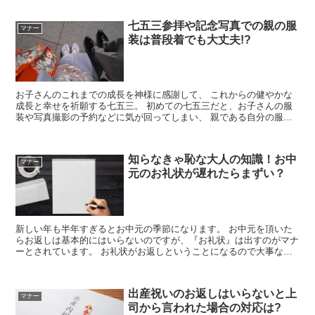
七五三参拝や記念写真での親の服
マナー
装は普段着でも大丈夫!?
お子さんのこれまでの成長を神様に感謝して、 これからの健やかな
成長と幸せを祈願する七五三。 初めての七五三だと、お子さんの服
装や写真撮影の予約などに気が回ってしまい、 親である自分の服装
については考えていなかったということがあり...
知らなきゃ恥な大人の知識！お中
マナー
元のお礼状が遅れたらまずい？
新しい年も半年すぎるとお中元の季節になります。 お中元を頂いた
らお返しは基本的にはいらないのですが、『お礼状』は出すのがマナ
ーとされています。 お礼状がお返しということになるので大事なも
のです。 今さら人に聞くのは恥ずかしいお礼状の...
出産祝いのお返しはいらないと上
マナー
司から言われた場合の対応は?