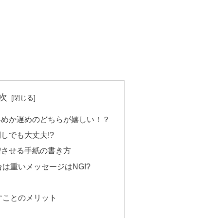
次
早めか遅めのどちらが嬉しい！？
しでも大丈夫!?
増させる手紙の書き方
は重いメッセージはNG!?
すことのメリット