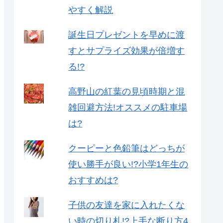
やすく解説
誕生日プレゼントを早めに渡
すとサプライズ効果が倍増す
る!?
高野山の紅葉の見頃時期と混
雑回避方法!オススメの駐車場
は?
クーピーと色鉛筆はどっちが
使い勝手が良い!?小学1年生の
おすすめは?
子供の友達を家に入れたくな
い時の切り札!?上手な断り方4