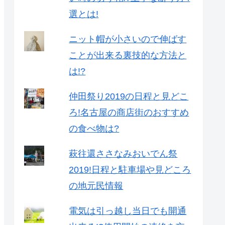
選とは!
ニット帽が小さいので伸ばす
ことが出来る裏技的な方法と
は!?
仲田祭り2019の日程と見どこ
ろ!名古屋の商店街のおすすめ
の食べ物は?
萩往還ささなみおいでん祭
2019!日程と駐車場や見どころ
の地元民情報
電気は引っ越し当日でも開通