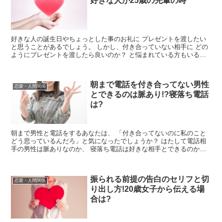
好きな人が25歳の先輩の時
好きな人の誕生日やちょっとした事のお礼に プレゼントを渡したい
と思うことがあるでしょう。 しかし、付き合っていない相手に どの
ようにプレゼントを渡したら良いのか？ と悩まれている方もいるの
ではないでしょうか。 プレ...
朝まで電話を付き合ってない男性
恋愛・人間関係
とできるのは脈あり!?寝落ち電話
は?
朝まで男性と電話をするあなたは、 「付き合ってないのに私のこと
どう思っているんだろ」と気になったでしょうか？ はたして電話相
手の男性は脈ありなのか、 寝落ち電話は好きな相手とできるのか、
その答えを解明していきます！
振られる前提の告白のセリフと切
恋愛・人間関係
り出し方!20歳女子から伝える場
合は?