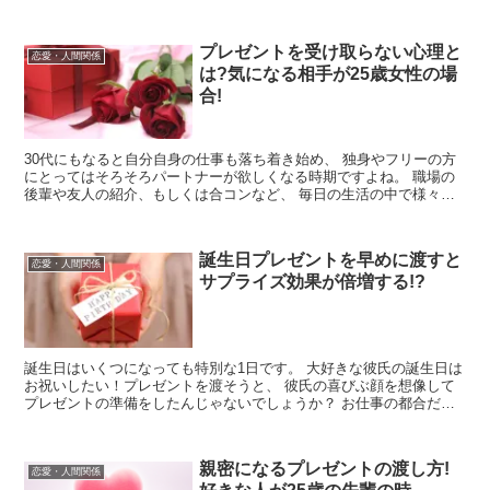
いますよね。 ちなみに私も結婚...
プレゼントを受け取らない心理と
恋愛・人間関係
は?気になる相手が25歳女性の場
合!
30代にもなると自分自身の仕事も落ち着き始め、 独身やフリーの方
にとってはそろそろパートナーが欲しくなる時期ですよね。 職場の
後輩や友人の紹介、もしくは合コンなど、 毎日の生活の中で様々な
年齢の方に出会う機会はたくさんあり...
誕生日プレゼントを早めに渡すと
恋愛・人間関係
サプライズ効果が倍増する!?
誕生日はいくつになっても特別な1日です。 大好きな彼氏の誕生日は
お祝いしたい！プレゼントを渡そうと、 彼氏の喜びぶ顔を想像して
プレゼントの準備をしたんじゃないでしょうか？ お仕事の都合だっ
たり、2人の予定が合わなかったりと ...
親密になるプレゼントの渡し方!
恋愛・人間関係