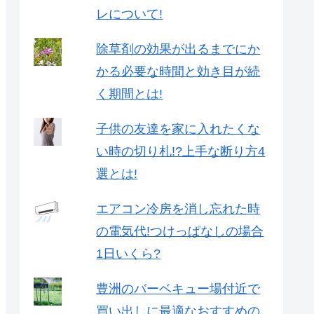
レについて!
除草剤の効果が出るまでにか
かる必要な時間と効き目が続
く期間とは!
子供の友達を家に入れたくな
い時の切り札!?上手な断り方4
選とは!
エアコン冷房を消し忘れた時
の電気代!つけっぱなしの場合
1日いくら?
豊洲のバーベキュー場付近で
買い出しに最適なおすすめの