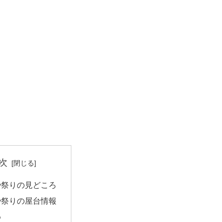
次
や祭りの見どころ
や祭りの屋台情報
め