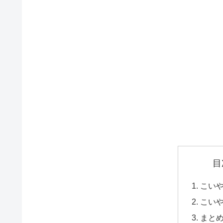
目
こい
こい
まと