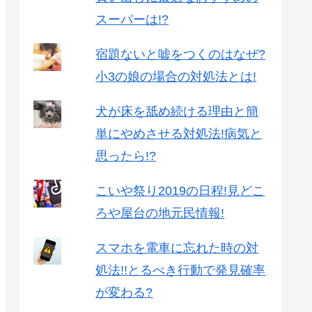
スーパーは!?
宿題ないと嘘をつくのはなぜ?
小3の娘の場合の対処法とは!
犬が床を舐め続ける理由と簡
単にやめさせる対処法!病気と
思ったら!?
こいや祭り2019の日程!見どこ
ろや屋台の地元民情報!
スマホを電車に忘れた時の対
処法!!とるべき行動で発見確率
が変わる?