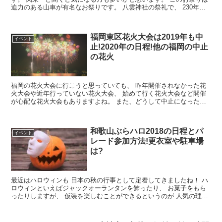
迫力のある山車が有名なお祭りです。 八雲神社の祭礼で、 230年以
上続く歴史のあるお祭りでも...
福岡東区花火大会は2019年も中
イベント
止!2020年の日程!他の福岡の中止
の花火
福岡の花火大会に行こうと思っていても、 昨年開催されなかった花
火大会や近年行っていない花火大会、 始めて行く花火大会など開催
が心配な花火大会もありますよね。 また、どうして中止になったの
か 理由が気になるイベントもあるで...
和歌山ぶらハロ2018の日程とパ
イベント
レード参加方法!更衣室や駐車場
は?
最近はハロウィンも 日本の秋の行事として定着してきましたね！ ハ
ロウィンといえばジャックオーランタンを飾ったり、 お菓子をもら
ったりしますが、 仮装を楽しむことができるというのが 人気の理由
の一つだと思います！ 仮...