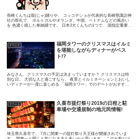
長崎くんちは龍(じゃ)踊りや、 コッコデショが代表的な長崎県諏訪神
社の祭礼で、 ポルトガルやオランダ、中国、ベトナムなどの風合い
を 色濃く残した奉納踊です。 日本3大くんちの1つで、 国指定重要無
形民俗文化財に指定されていま...
福岡タワーのクリスマスはイルミ
イベント
を堪能しながらディナーがベス
ト!?
みなさん、クリスマスの予定は決まっていますか？ クリスマスは特
別な日。 大切な人と過ごすなら、 夜景とイルミネーションとおいし
いディナーが一度に楽しめる 「福岡タワー」でのデートがおすすめ
です。 今回は、福岡タ...
久喜市提灯祭り2019の日程と駐
イベント
車場や交通規制の地元民情報!
埼玉県久喜市で、 7月に関東一の提灯祭り天王様が開催されていま
す。 関東一と聞くと気になる方も多いかと思います。 このお祭りは