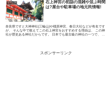
石上神宮の初詣の混雑や並ぶ時間
イベント
は?屋台や駐車場の地元民情報!
奈良県ですと大神神社(三輪山)や橿原神宮、春日大社などが有名です
が、 そんな中で敢えてこの石上神宮をおすすめする理由は、 この神
社が歴史ある神社だからです。 日本でも最古級の神社の一つで、 飛
鳥時代、蘇我氏と共に権力を持った...
スポンサーリンク