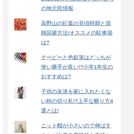
の地元民情報
高野山の紅葉の見頃時期と混
雑回避方法!オススメの駐車場
は?
クーピーと色鉛筆はどっちが
使い勝手が良い!?小学1年生の
おすすめは?
子供の友達を家に入れたくな
い時の切り札!?上手な断り方4
選とは!
ニット帽が小さいので伸ばす