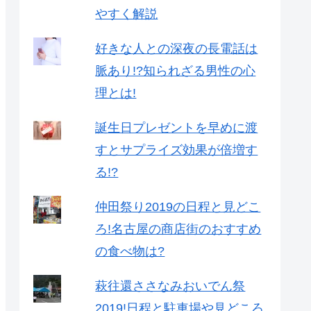
やすく解説
好きな人との深夜の長電話は
脈あり!?知られざる男性の心
理とは!
誕生日プレゼントを早めに渡
すとサプライズ効果が倍増す
る!?
仲田祭り2019の日程と見どこ
ろ!名古屋の商店街のおすすめ
の食べ物は?
萩往還ささなみおいでん祭
2019!日程と駐車場や見どころ