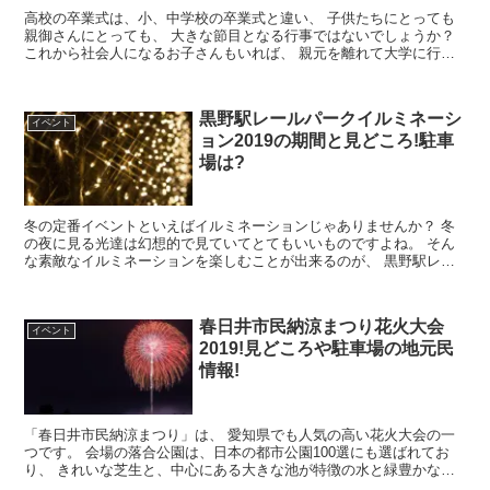
高校の卒業式は、小、中学校の卒業式と違い、 子供たちにとっても
親御さんにとっても、 大きな節目となる行事ではないでしょうか？
これから社会人になるお子さんもいれば、 親元を離れて大学に行く
お子さんもおられるでしょう。 ...
黒野駅レールパークイルミネーシ
イベント
ョン2019の期間と見どころ!駐車
場は?
冬の定番イベントといえばイルミネーションじゃありませんか？ 冬
の夜に見る光達は幻想的で見ていてとてもいいものですよね。 そん
な素敵なイルミネーションを楽しむことが出来るのが、 黒野駅レー
ルパークイルミネーションです。 な...
春日井市民納涼まつり花火大会
イベント
2019!見どころや駐車場の地元民
情報!
「春日井市民納涼まつり」は、 愛知県でも人気の高い花火大会の一
つです。 会場の落合公園は、日本の都市公園100選にも選ばれてお
り、 きれいな芝生と、中心にある大きな池が特徴の水と緑豊かな公
園です。 当日は、公園の広大なスペー...