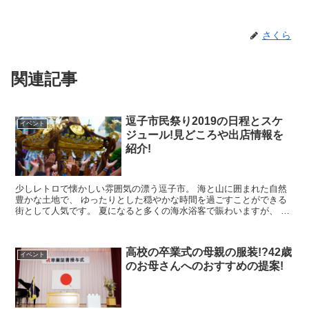
さくら
関連記事
逗子市民祭り2019の日程とスケ
イベント
ジュール!見どころや出店情報を
紹介!
少しレトロで懐かしい雰囲気の漂う逗子市。 海と山に囲まれた自然
豊かな土地で、 ゆったりとした穏やかな時間を過ごすことができる
街として人気です。 夏になると多くの海水浴客で賑わいますが、 普
段は静かで住みやすい環境が整...
高校の卒業式の母親の服装!?42歳
イベント
のお母さんへのおすすめの提案!