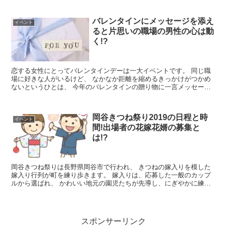
バレンタインにメッセージを添え
イベント
ると片思いの職場の男性の心は動
く!?
恋する女性にとってバレンタインデーは一大イベントです。 同じ職
場に好きな人がいるけど、 なかなか距離を縮めるきっかけがつかめ
ないというひとは、 今年のバレンタインの贈り物に一言メッセージ
を添えて、 今までよりも印象深...
岡谷きつね祭り2019の日程と時
イベント
間!出場者の花嫁花婿の募集と
は!?
岡谷きつね祭りは長野県岡谷市で行われ、 きつねの嫁入りを模した
嫁入り行列が町を練り歩きます。 嫁入りは、応募した一般のカップ
ルから選ばれ、 かわいい地元の園児たちが先導し、にぎやかに練り
歩き、 大勢の地元の人や観光客の前で結...
スポンサーリンク