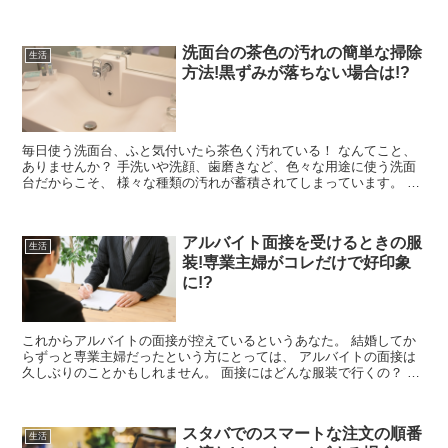
しく紹介します。 ぜひ参考にしてみて下さい。 ...
洗面台の茶色の汚れの簡単な掃除
生活
方法!黒ずみが落ちない場合は!?
毎日使う洗面台、ふと気付いたら茶色く汚れている！ なんてこと、
ありませんか？ 手洗いや洗顔、歯磨きなど、色々な用途に使う洗面
台だからこそ、 様々な種類の汚れが蓄積されてしまっています。 洗
面台の汚れが気になっていると...
アルバイト面接を受けるときの服
生活
装!専業主婦がコレだけで好印象
に!?
これからアルバイトの面接が控えているというあなた。 結婚してか
らずっと専業主婦だったという方にとっては、 アルバイトの面接は
久しぶりのことかもしれません。 面接にはどんな服装で行くの？ 持
ち物は？ 履歴書はどうやって書く...
スタバでのスマートな注文の順番
生活