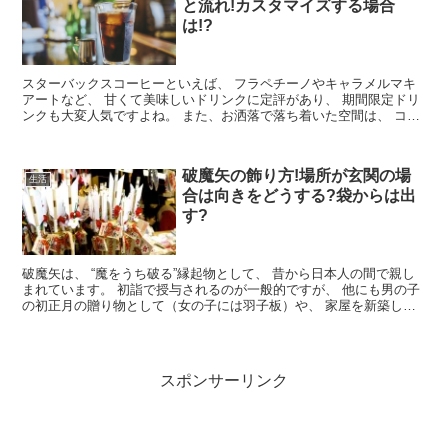
と流れ!カスタマイズする場合
は!?
スターバックスコーヒーといえば、 フラペチーノやキャラメルマキ
アートなど、 甘くて美味しいドリンクに定評があり、 期間限定ドリ
ンクも大変人気ですよね。 また、お洒落で落ち着いた空間は、 コー
ヒーを飲みながら休憩するのに...
破魔矢の飾り方!場所が玄関の場
生活
合は向きをどうする?袋からは出
す?
破魔矢は、 “魔をうち破る”縁起物として、 昔から日本人の間で親し
まれています。 初詣で授与されるのが一般的ですが、 他にも男の子
の初正月の贈り物として（女の子には羽子板）や、 家屋を新築した
際の上棟式の小道具としても使...
スポンサーリンク