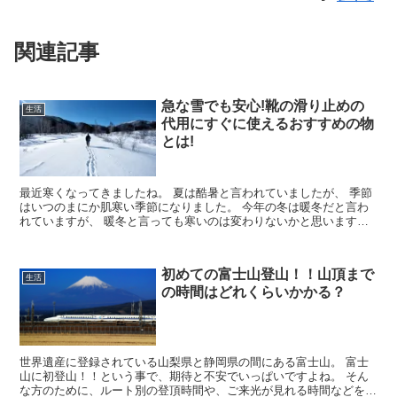
関連記事
急な雪でも安心!靴の滑り止めの
生活
代用にすぐに使えるおすすめの物
とは!
最近寒くなってきましたね。 夏は酷暑と言われていましたが、 季節
はいつのまにか肌寒い季節になりました。 今年の冬は暖冬だと言わ
れていますが、 暖冬と言っても寒いのは変わりないかと思います。
雪が降ると、 どっちに...
初めての富士山登山！！山頂まで
生活
の時間はどれくらいかかる？
世界遺産に登録されている山梨県と静岡県の間にある富士山。 富士
山に初登山！！という事で、期待と不安でいっぱいですよね。 そん
な方のために、ルート別の登頂時間や、ご来光が見れる時間などを詳