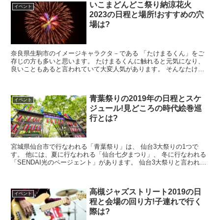
いこまどんどこ祭り納涼花火
イベント
2023の日程と場所!おすすめの穴
場は?
奈良県生駒市のイメージキャラクタ－である 「たけまるくん」をご
存じの方も多いと思います。 たけまるくんに触れると元気になり、
良いこともあると言われていて大変人気があります。 そんなたけま
るくんの生息地でもある生駒市では、 ...
青葉祭りの2019年の日程とスケ
イベント
ジュール!見どころの時代絵巻巡
行とは?
宮城県仙台市で行なわれる「青葉祭り」は、 仙台3大祭りの1つで
す。 他には、夏に行なわれる「仙台七夕まつり」、 冬に行なわれる
「SENDAI光のページェント」があります。 仙台3大祭りと言われる
だけあって、 どれも魅力...
高槻ジャズストリート2019の日
イベント
程と会場の回り方!子連れで行く
際は?