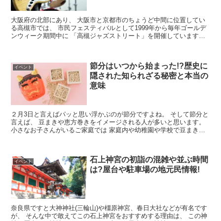
大阪府の北部にあり、 大阪市と京都市のちょうど中間に位置してい
る高槻市では、 市民フェスティバルとして1999年から毎年ゴールデ
ンウィーク期間中に 「高槻ジャズストリート」を開催しています。
2018年には、市内各地63カ所もの...
節分はいつから始まった!?歴史に
イベント
隠された知られざる秘密と本当の
意味
２月3日と言えばパッと思い浮かぶのが節分ですよね。 そして節分と
言えば、 豆まきや恵方巻きをイメージされる人が多いと思います。
小さなお子さんがいるご家庭では 家庭内や幼稚園や学校で豆まきを
するというところもあります...
石上神宮の初詣の混雑や並ぶ時間
イベント
は?屋台や駐車場の地元民情報!
奈良県ですと大神神社(三輪山)や橿原神宮、春日大社などが有名です
が、 そんな中で敢えてこの石上神宮をおすすめする理由は、 この神