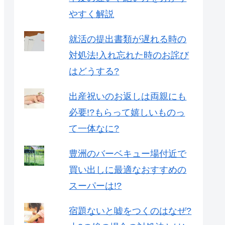
やすく解説
就活の提出書類が遅れる時の
対処法!入れ忘れた時のお詫び
はどうする?
出産祝いのお返しは両親にも
必要!?もらって嬉しいものっ
て一体なに?
豊洲のバーベキュー場付近で
買い出しに最適なおすすめの
スーパーは!?
宿題ないと嘘をつくのはなぜ?