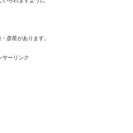
でいられますように
姫・彦星
があります。
ンサーリンク