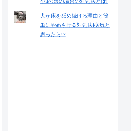
小3の娘の場合の対処法とは!
犬が床を舐め続ける理由と簡
単にやめさせる対処法!病気と
思ったら!?