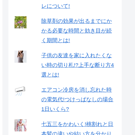
レについて!
除草剤の効果が出るまでにか
かる必要な時間と効き目が続
く期間とは!
子供の友達を家に入れたくな
い時の切り札!?上手な断り方4
選とは!
エアコン冷房を消し忘れた時
の電気代!つけっぱなしの場合
1日いくら?
七五三をかわいく!桃割れと日
本髪の違いや結い方を分かり