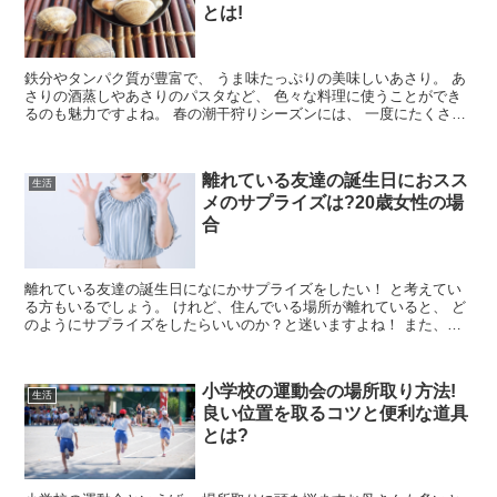
とは!
鉄分やタンパク質が豊富で、 うま味たっぷりの美味しいあさり。 あ
さりの酒蒸しやあさりのパスタなど、 色々な料理に使うことができ
るのも魅力ですよね。 春の潮干狩りシーズンには、 一度にたくさん
のあさりを持って帰るという人...
離れている友達の誕生日におスス
生活
メのサプライズは?20歳女性の場
合
離れている友達の誕生日になにかサプライズをしたい！ と考えてい
る方もいるでしょう。 けれど、住んでいる場所が離れていると、 ど
のようにサプライズをしたらいいのか？と迷いますよね！ また、年
齢や性別によって 喜ばれるサプ...
小学校の運動会の場所取り方法!
生活
良い位置を取るコツと便利な道具
とは?