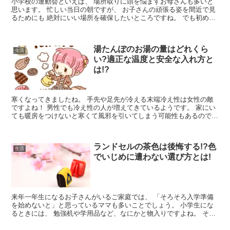
小学校の運動会といえば、 場所取りに頭を悩ますお母さんも多いと
思います。 忙しい当日の朝ですが、 お子さんの頑張る姿を間近で見
るためにも 絶対にいい場所を確保したいところですね。 でも初めて
の運動会なら、 いつ、どのよ...
湯たんぽのお湯の量はどれくら
生活
い?適正な温度と安全な入れ方と
は!?
寒くなってきましたね。 手先や足先が冷える末端冷え性は女性の敵
ですよね！ 男性でも冷え性の人が増えてきているようです。 家にい
ても暖房をつけないと寒くて風邪を引いてしまう可能性もあるので、
エアコンやヒーターなど付けると...
ランドセルの茶色は後悔する!?色
生活
でいじめに遭わない選び方とは!
来年一年生になるお子さんがいるご家庭では、 「そろそろ入学準備
を始めないと」と思っているママも多いことでしょう。 小学生にな
るときには、 勉強机や学用品など、なにかと物入りですよね。 その
中でも特にもお子さんが楽しみ...