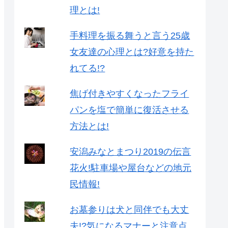
理とは!
手料理を振る舞うと言う25歳
女友達の心理とは?好意を持た
れてる!?
焦げ付きやすくなったフライ
パンを塩で簡単に復活させる
方法とは!
安潟みなとまつり2019の伝言
花火!駐車場や屋台などの地元
民情報!
お墓参りは犬と同伴でも大丈
夫!?︎気になるマナーと注意点