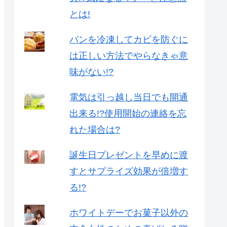
とは!
パンを冷凍してカビを防ぐに
は正しい方法でやらなきゃ意
味がない!?
電気は引っ越し当日でも開通
出来る!?使用開始の連絡を忘
れた場合は?
誕生日プレゼントを早めに渡
すとサプライズ効果が倍増す
る!?
ホワイトデーでお菓子以外の