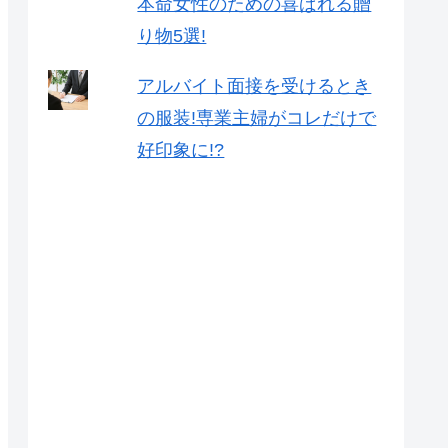
本命女性のための喜ばれる贈
り物5選!
アルバイト面接を受けるとき
の服装!専業主婦がコレだけで
好印象に!?